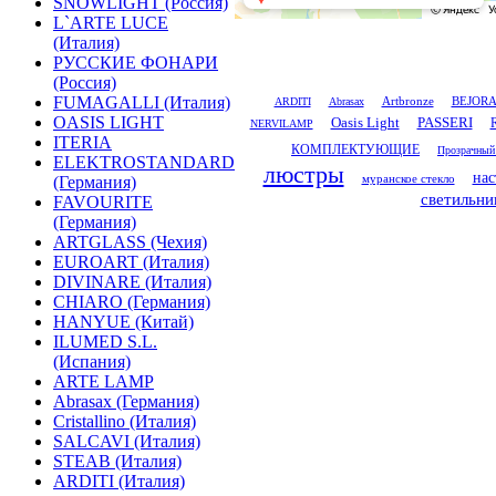
SNOWLIGHT (Россия)
L`ARTE LUCE
(Италия)
РУССКИЕ ФОНАРИ
(Россия)
FUMAGALLI (Италия)
Artbronze
ARDITI
Abrasax
BEJOR
OASIS LIGHT
Oasis Light
PASSERI
NERVILAMP
ITERIA
КОМПЛЕКТУЮЩИЕ
Прозрачный
ELEKTROSTANDARD
люстры
нас
муранское стекло
(Германия)
светильни
FAVOURITE
(Германия)
ARTGLASS (Чехия)
EUROART (Италия)
DIVINARE (Италия)
CHIARO (Германия)
HANYUE (Китай)
ILUMED S.L.
(Испания)
ARTE LAMP
Abrasax (Германия)
Cristallino (Италия)
SALCAVI (Италия)
STEAB (Италия)
ARDITI (Италия)