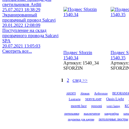
светильников Arditi
25.07.2023 18:38:29
Экранированный
прозрачный провод Salcavi
20.01.2022 12:08:09
Поступление на склад
прозрачного провода Salcavi
SPA
20.07.2021 13:05:03
Смотреть все...
Подвес Sforzin
Подвес S
1540.34
1540.35
Артикул: 1540_34
Артикул:
SFORZIN
SFORZI
1
2
след >>
Artbronze
ARDITI
Abrasax
BEJORAM
Oasis Light
Lustrarte
NERVILAMP
moretti luce
possoni
vetri lamp
К
светильники
выключатели
канделябры
ката
потолочные люстры
подсветки для картин