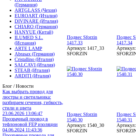
(Германия)
ARTGLASS (Чехия)
EUROART (Италия)
DIVINARE (Италия)
CHIARO (Германия)
HANYUE (Китай)
Подвес Sforzin
Подвес S
ILUMED S.L.
1417.33
1417.34
(Испания)
Артикул: 1417_33
Артикул:
ARTE LAMP
SFORZIN
SFORZI
Abrasax (Германия)
Cristallino (Италия)
SALCAVI (Италия)
STEAB (Италия)
ARDITI (Италия)
Блог / Новости
Как выбрать провод для
люстры и светильника:
разбираем сечения, гибкость,
стили и цвета
23.06.2026 13:06:47
Подвес Sforzin
Подвес S
Прозрачный провод в
1540.30
1540.31
тефлоновой FEP изоляции
Артикул: 1540_30
Артикул:
04.06.2024 11:43:36
SFORZIN
SFORZI
Прозрачные провода для