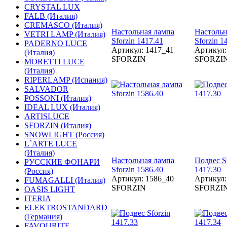
CRYSTAL LUX
FALB (Италия)
CREMASCO (Италия)
Настольная лампа
Настольн
VETRI LAMP (Италия)
Sforzin 1417.41
Sforzin 1
PADERNO LUCE
Артикул: 1417_41
Артикул:
(Италия)
SFORZIN
SFORZI
MORETTI LUCE
(Италия)
RIPERLAMP (Испания)
SALVADOR
POSSONI (Италия)
IDEAL LUX (Италия)
ARTISLUCE
SFORZIN (Италия)
SNOWLIGHT (Россия)
L`ARTE LUCE
(Италия)
Настольная лампа
Подвес S
РУССКИЕ ФОНАРИ
Sforzin 1586.40
1417.30
(Россия)
Артикул: 1586_40
Артикул:
FUMAGALLI (Италия)
SFORZIN
SFORZI
OASIS LIGHT
ITERIA
ELEKTROSTANDARD
(Германия)
FAVOURITE