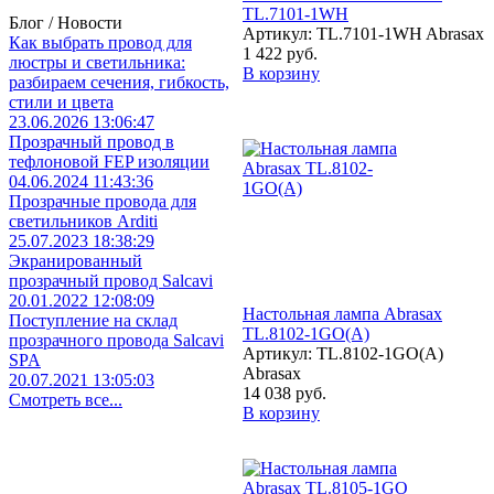
TL.7101-1WH
Блог / Новости
Артикул: TL.7101-1WH Abrasax
Как выбрать провод для
1 422 руб.
люстры и светильника:
В корзину
разбираем сечения, гибкость,
стили и цвета
23.06.2026 13:06:47
Прозрачный провод в
тефлоновой FEP изоляции
04.06.2024 11:43:36
Прозрачные провода для
светильников Arditi
25.07.2023 18:38:29
Экранированный
прозрачный провод Salcavi
20.01.2022 12:08:09
Настольная лампа Abrasax
Поступление на склад
TL.8102-1GO(A)
прозрачного провода Salcavi
Артикул: TL.8102-1GO(A)
SPA
Abrasax
20.07.2021 13:05:03
14 038 руб.
Смотреть все...
В корзину