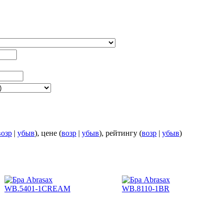
возр
|
убыв
), цене (
возр
|
убыв
), рейтингу (
возр
|
убыв
)