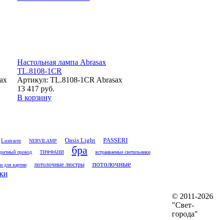
Настольная лампа Abrasax
TL.8108-1CR
ax
Артикул: TL.8108-1CR Abrasax
13 417 руб.
В корзину
Oasis Light
PASSERI
Lustrarte
NERVILAMP
бра
рачный провод
ТИФФАНИ
встраиваемые светильники
потолочные
потолочные люстры
и для картин
ки
© 2011-2026
"Свет-
города"