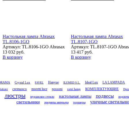
Настольная лампа Abrasax
Настольная лампа Abrasax
TL.8106-1GO
TL.8107-1GO
Артикул: TL.8106-1GO Abrasax
Артикул: TL.8107-1GO Abras
13 032 руб.
13 417 руб.
В корзину
В корзину
Ideal Lux
LA LAMPADA
Crystal Lux
Hanyue
ORAMA
FAVEL
ILUMED S.L.
cremasco
moretti luce
possoni
vetri lamp
КОМПЛЕКТУЮЩИЕ
Salcavi
Проз
люстры
подвесы
настольные лампы
муранское стекло
подсветк
светильники
уличные светильни
торшеры
предметы интерьера