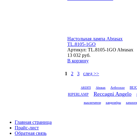
Настольная лампа Abrasax
TL.8105-1GO
Артикул: TL.8105-1GO Abrasax
13 032 руб.
В корзину
1
2
3
след >>
Artbronze
ARDITI
Abrasax
BEJ
Reccagni Angelo
RIPERLAMP
выключатели
канделябры
каталоги
Главная страница
Прайс-лист
Обратная связь