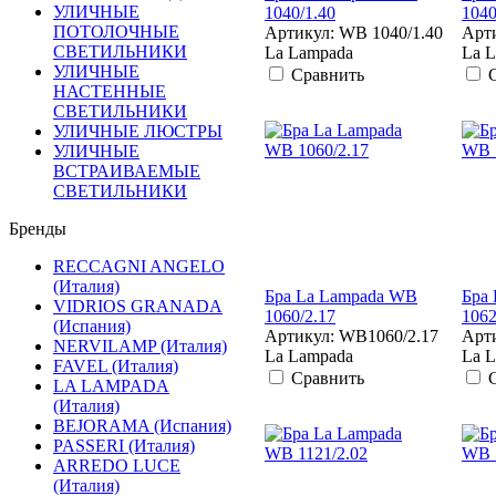
УЛИЧНЫЕ
1040/1.40
1040
ПОТОЛОЧНЫЕ
Артикул: WB 1040/1.40
Арти
СВЕТИЛЬНИКИ
La Lampada
La 
УЛИЧНЫЕ
Сравнить
НАСТЕННЫЕ
СВЕТИЛЬНИКИ
УЛИЧНЫЕ ЛЮСТРЫ
УЛИЧНЫЕ
ВСТРАИВАЕМЫЕ
СВЕТИЛЬНИКИ
Бренды
RECCAGNI ANGELO
(Италия)
Бра La Lampada WB
Бра
VIDRIOS GRANADA
1060/2.17
1062
(Испания)
Артикул: WB1060/2.17
Арт
NERVILAMP (Италия)
La Lampada
La 
FAVEL (Италия)
Сравнить
LA LAMPADA
(Италия)
BEJORAMA (Испания)
PASSERI (Италия)
ARREDO LUCE
(Италия)