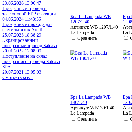
23.06.2026 13:06:47
Прозрачный провод в
тефлоновой FEP изоляции
Бра La Lampada WB
Бра
04.06.2024 11:43:36
1207/1.40
120
Прозрачные провода для
Артикул: WB 1207/1.40
Арти
светильников Arditi
La Lampada
La 
25.07.2023 18:38:29
Сравнить
Экранированный
прозрачный провод Salcavi
20.01.2022 12:08:09
Поступление на склад
прозрачного провода Salcavi
SPA
20.07.2021 13:05:03
Смотреть все...
Бра La Lampada WB
Бра
130/1.40
130/
Артикул: WB130/1.40
Арт
La Lampada
La 
Сравнить