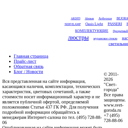
Artbronze
ARDITI
Abrasax
BEJOR
Oasis Light
PASSERI
NERVILAMP
КОМПЛЕКТУЮЩИЕ
Прозрачный
люстры
нас
муранское стекло
светильни
Главная страница
Прайс-лист
Обратная связь
Блог / Новости
© 2011-
2026
Вся представленная на сайте информация,
"Свет-
касающаяся наличия, комплектации, технических
города"
характеристик, цветовых сочетаний, а также
Все права
стоимости носит информационный характер и не
защищены.
является публичной офертой, определяемой
www.svet-
положениями Статьи 437 ГК РФ. Для получения
goroda.ru
подробной информации обращайтесь к
+7 (495)
менеджерам Интернет-салона по тел. (495) 728-88-
728-88-06
06
Опубликованная на сайте информация может быть