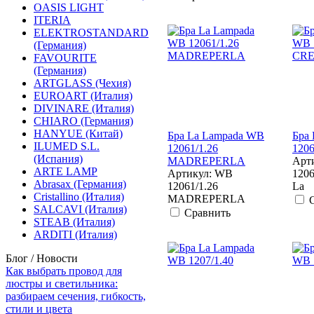
OASIS LIGHT
ITERIA
ELEKTROSTANDARD
(Германия)
FAVOURITE
(Германия)
ARTGLASS (Чехия)
EUROART (Италия)
DIVINARE (Италия)
CHIARO (Германия)
HANYUE (Китай)
Бра La Lampada WB
Бра
ILUMED S.L.
12061/1.26
120
(Испания)
MADREPERLA
Арт
ARTE LAMP
Артикул: WB
120
Abrasax (Германия)
12061/1.26
La
Cristallino (Италия)
MADREPERLA
SALCAVI (Италия)
Сравнить
STEAB (Италия)
ARDITI (Италия)
Блог / Новости
Как выбрать провод для
люстры и светильника:
разбираем сечения, гибкость,
стили и цвета