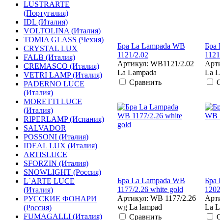
LUSTRARTE
(Португалия)
IDL (Италия)
VOLTOLINA (Италия)
TOMIA GLASS (Чехия)
Бра La Lampada WB
Бра
CRYSTAL LUX
1121/2.02
1121
FALB (Италия)
Артикул: WB1121/2.02
Арт
CREMASCO (Италия)
La Lampada
La 
VETRI LAMP (Италия)
Сравнить
PADERNO LUCE
(Италия)
MORETTI LUCE
(Италия)
RIPERLAMP (Испания)
SALVADOR
POSSONI (Италия)
IDEAL LUX (Италия)
ARTISLUCE
SFORZIN (Италия)
SNOWLIGHT (Россия)
Бра La Lampada WB
Бра
L`ARTE LUCE
1177/2.26 white gold
1202
(Италия)
Артикул: WB 1177/2.26
Арти
РУССКИЕ ФОНАРИ
wg La lampad
La 
(Россия)
FUMAGALLI (Италия)
Сравнить