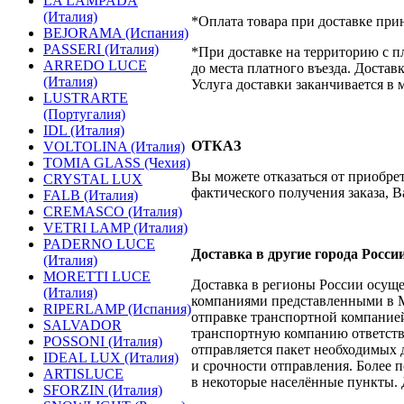
LA LAMPADA
(Италия)
*Оплата товара при доставке при
BEJORAMA (Испания)
PASSERI (Италия)
*При доставке на территорию с п
ARREDO LUCE
до места платного въезда. Достав
(Италия)
Услуга доставки заканчивается в
LUSTRARTE
(Португалия)
IDL (Италия)
ОТКАЗ
VOLTOLINA (Италия)
TOMIA GLASS (Чехия)
Вы можете отказаться от приобрет
CRYSTAL LUX
фактического получения заказа, В
FALB (Италия)
CREMASCO (Италия)
VETRI LAMP (Италия)
PADERNO LUCE
Доставка в другие города Росси
(Италия)
MORETTI LUCE
Доставка в регионы России осущ
(Италия)
компаниями представленными в М
RIPERLAMP (Испания)
отправке транспортной компанией
SALVADOR
транспортную компанию ответстве
POSSONI (Италия)
отправляется пакет необходимых 
IDEAL LUX (Италия)
и срочности отправления. Более п
ARTISLUCE
в некоторые населённые пункты. 
SFORZIN (Италия)