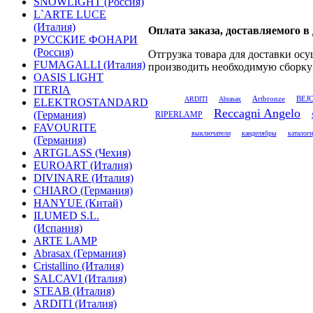
SNOWLIGHT (Россия)
L`ARTE LUCE
(Италия)
Оплата заказа, доставляемого в
РУССКИЕ ФОНАРИ
(Россия)
Отгрузка товара для доставки ос
FUMAGALLI (Италия)
производить необходимую сборку 
OASIS LIGHT
ITERIA
Artbronze
ARDITI
Abrasax
BEJ
ELEKTROSTANDARD
Reccagni Angelo
(Германия)
RIPERLAMP
FAVOURITE
выключатели
канделябры
каталоги
(Германия)
ARTGLASS (Чехия)
EUROART (Италия)
DIVINARE (Италия)
CHIARO (Германия)
HANYUE (Китай)
ILUMED S.L.
(Испания)
ARTE LAMP
Abrasax (Германия)
Cristallino (Италия)
SALCAVI (Италия)
STEAB (Италия)
ARDITI (Италия)