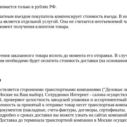
нимается только в рублях РФ.
латным въездом покупатель компенсирует стоимость въезда. В ин
ка является отдельной услугой. Она не считается неотъемлемой 
 момент получения клиентом товара.
ения заказанного товара вплоть до момента его отправки. В слу
ам необходимо будет оплатить стоимость доставки (на основании 
и
ествляется сторонними транспортными компаниями ("Деловые 
оскве на Ваш выбор). Сотрудники Интернет - салона осуществл
, проверяют целостность заводской упаковки и ассортиментный 
нность за принятый к отправке товар несет транспортная компан
документов (накладные, счета-фактуры, договоры, сертификаты. 
одробно о сроках доставки вы можете узнать на сайтах компаний
Доставка до терминала транспортной компании в Москве осущест