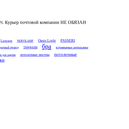
 счёт. Курьер почтовой компании НЕ ОБЯЗАН
Oasis Light
PASSERI
Lustrarte
NERVILAMP
бра
рачный провод
ТИФФАНИ
встраиваемые светильники
потолочные
потолочные люстры
и для картин
ки