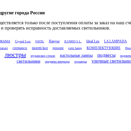
 другие города России
уществляется только после поступления оплаты за заказ на наш
и проверять исправность доставляемых светильников.
Ideal Lux
LA LAMPADA
Crystal Lux
Hanyue
ORAMA
FAVEL
ILUMED S.L.
cremasco
moretti luce
possoni
vetri lamp
КОМПЛЕКТУЮЩИЕ
Salcavi
Проз
люстры
подвесы
настольные лампы
муранское стекло
подсветк
светильники
уличные светильни
торшеры
предметы интерьера