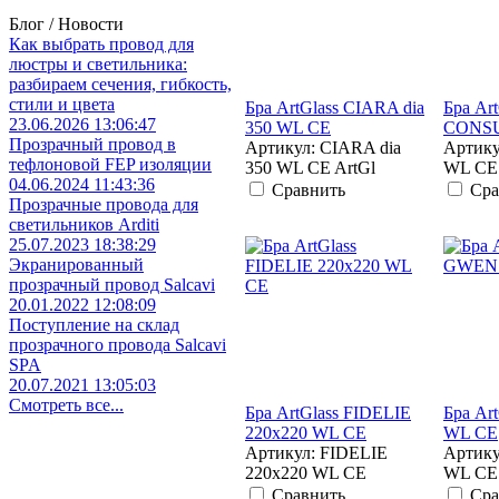
Блог / Новости
Как выбрать провод для
люстры и светильника:
разбираем сечения, гибкость,
стили и цвета
Бра ArtGlass CIARA dia
Бра Art
23.06.2026 13:06:47
350 WL CE
CONSU
Прозрачный провод в
Артикул: CIARA dia
Артик
тефлоновой FEP изоляции
350 WL CE ArtGl
WL CE 
04.06.2024 11:43:36
Сравнить
Сра
Прозрачные провода для
светильников Arditi
25.07.2023 18:38:29
Экранированный
прозрачный провод Salcavi
20.01.2022 12:08:09
Поступление на склад
прозрачного провода Salcavi
SPA
20.07.2021 13:05:03
Смотреть все...
Бра ArtGlass FIDELIE
Бра Ar
220x220 WL CE
WL CE
Артикул: FIDELIE
Артику
220x220 WL CE
WL CE 
Сравнить
Сра