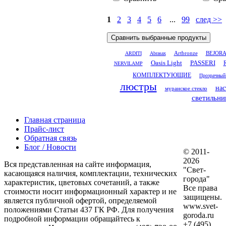
1
2
3
4
5
6
...
99
след >>
Artbronze
ARDITI
Abrasax
BEJOR
Oasis Light
PASSERI
NERVILAMP
КОМПЛЕКТУЮЩИЕ
Прозрачный
люстры
нас
муранское стекло
светильни
Главная страница
Прайс-лист
Обратная связь
Блог / Новости
© 2011-
2026
Вся представленная на сайте информация,
"Свет-
касающаяся наличия, комплектации, технических
города"
характеристик, цветовых сочетаний, а также
Все права
стоимости носит информационный характер и не
защищены.
является публичной офертой, определяемой
www.svet-
положениями Статьи 437 ГК РФ. Для получения
goroda.ru
подробной информации обращайтесь к
+7 (495)