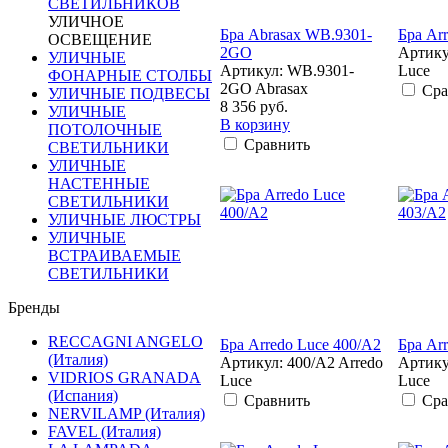
СВЕТИЛЬНИКОВ
УЛИЧНОЕ
Бра Abrasax WB.9301-
Бра Ar
ОСВЕЩЕНИЕ
2GO
Артику
УЛИЧНЫЕ
Артикул: WB.9301-
Luce
ФОНАРНЫЕ СТОЛБЫ
2GO Abrasax
Сра
УЛИЧНЫЕ ПОДВЕСЫ
8 356 руб.
УЛИЧНЫЕ
В корзину
ПОТОЛОЧНЫЕ
Сравнить
СВЕТИЛЬНИКИ
УЛИЧНЫЕ
НАСТЕННЫЕ
СВЕТИЛЬНИКИ
УЛИЧНЫЕ ЛЮСТРЫ
УЛИЧНЫЕ
ВСТРАИВАЕМЫЕ
СВЕТИЛЬНИКИ
Бренды
RECCAGNI ANGELO
Бра Arredo Luce 400/A2
Бра Ar
(Италия)
Артикул: 400/A2 Arredo
Артику
VIDRIOS GRANADA
Luce
Luce
(Испания)
Сравнить
Сра
NERVILAMP (Италия)
FAVEL (Италия)