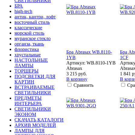
СВЕТИЛЬНИКИ
БРА
high-tech
антик, кантри, лофт
восточный стиль
классические
морской стиль
муранское стекло
органза, ткань
флористика
Бра Abrasax WB.8110-
Бра Ab
хрустальные
1YB
1CF
НАСТОЛЬНЫЕ
Артикул: WB.8110-1YB
Артику
ЛАМПЫ
Abrasax
Abrasa
ТОРШЕРЫ
3 215 руб.
1 841 р
ПОДСВЕТКИ ДЛЯ
В корзину
В корз
КАРТИН
Сравнить
Сра
ВСТРАИВАЕМЫЕ
СВЕТИЛЬНИКИ
ПРЕДМЕТЫ
ИНТЕРЬЕРА
СВЕТИЛЬНИКИ
ЭКОНОМ
СКАЧАТЬ КАТАЛОГИ
АРХИВ МОДЕЛЕЙ
ЛАМПЫ ДЛЯ