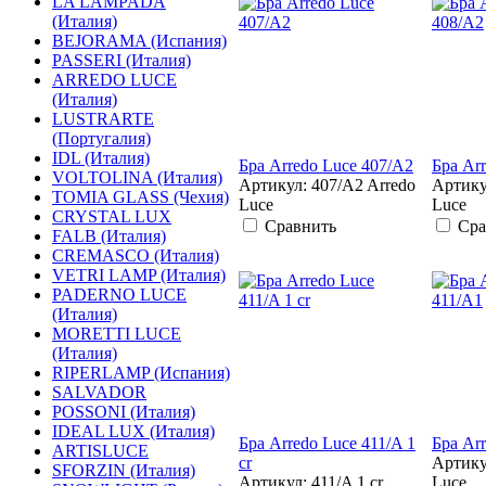
LA LAMPADA
(Италия)
BEJORAMA (Испания)
PASSERI (Италия)
ARREDO LUCE
(Италия)
LUSTRARTE
(Португалия)
IDL (Италия)
Бра Arredo Luce 407/A2
Бра Ar
VOLTOLINA (Италия)
Артикул: 407/A2 Arredo
Артику
TOMIA GLASS (Чехия)
Luce
Luce
CRYSTAL LUX
Сравнить
Сра
FALB (Италия)
CREMASCO (Италия)
VETRI LAMP (Италия)
PADERNO LUCE
(Италия)
MORETTI LUCE
(Италия)
RIPERLAMP (Испания)
SALVADOR
POSSONI (Италия)
IDEAL LUX (Италия)
Бра Arredo Luce 411/A 1
Бра Ar
ARTISLUCE
cr
Артику
SFORZIN (Италия)
Артикул: 411/A 1 cr
Luce