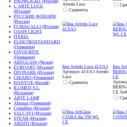
SNOWLIGHT (Россия)
Arredo Luce
Сра
L`ARTE LUCE
Сравнить
(Италия)
РУССКИЕ ФОНАРИ
(Россия)
FUMAGALLI (Италия)
OASIS LIGHT
ITERIA
ELEKTROSTANDARD
(Германия)
FAVOURITE
(Германия)
ARTGLASS (Чехия)
Бра Arredo Luce 413/A3
Бра Art
EUROART (Италия)
Артикул: 413/A3 Arredo
BERN
DIVINARE (Италия)
Luce
CE
CHIARO (Германия)
Артику
Сравнить
HANYUE (Китай)
BERN
ILUMED S.L.
CE Art
(Испания)
Сра
ARTE LAMP
Abrasax (Германия)
Cristallino (Италия)
SALCAVI (Италия)
STEAB (Италия)
ARDITI (Италия)