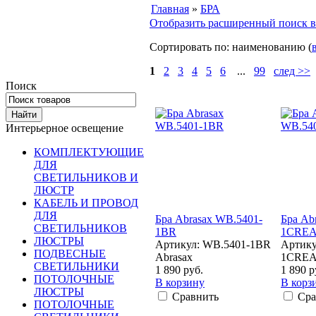
Главная
»
БРА
Отобразить расширенный поиск в
Сортировать по: наименованию (
1
2
3
4
5
6
...
99
след >>
Поиск
Интерьерное освещение
КОМПЛЕКТУЮЩИЕ
ДЛЯ
СВЕТИЛЬНИКОВ И
ЛЮСТР
КАБЕЛЬ И ПРОВОД
ДЛЯ
Бра Abrasax WB.5401-
Бра Ab
СВЕТИЛЬНИКОВ
1BR
1CRE
ЛЮСТРЫ
Артикул: WB.5401-1BR
Артику
ПОДВЕСНЫЕ
Abrasax
1CREA
СВЕТИЛЬНИКИ
1 890 руб.
1 890 р
ПОТОЛОЧНЫЕ
В корзину
В корз
ЛЮСТРЫ
Сравнить
Сра
ПОТОЛОЧНЫЕ