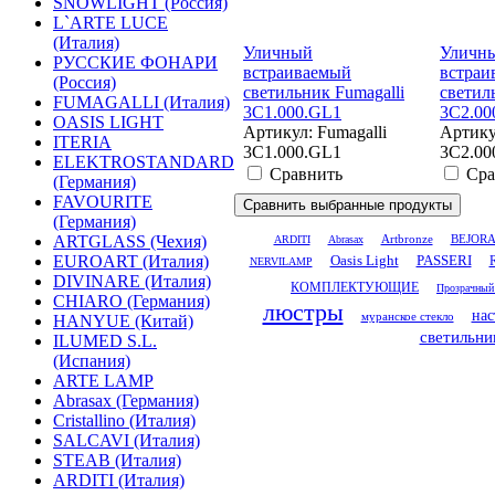
SNOWLIGHT (Россия)
L`ARTE LUCE
(Италия)
Уличный
Уличн
РУССКИЕ ФОНАРИ
встраиваемый
встраи
(Россия)
светильник Fumagalli
светил
FUMAGALLI (Италия)
3C1.000.GL1
3C2.00
OASIS LIGHT
Артикул: Fumagalli
Артику
ITERIA
3C1.000.GL1
3C2.00
ELEKTROSTANDARD
Сравнить
Сра
(Германия)
FAVOURITE
(Германия)
ARTGLASS (Чехия)
Artbronze
ARDITI
Abrasax
BEJOR
EUROART (Италия)
Oasis Light
PASSERI
NERVILAMP
DIVINARE (Италия)
КОМПЛЕКТУЮЩИЕ
Прозрачный
CHIARO (Германия)
люстры
нас
муранское стекло
HANYUE (Китай)
светильни
ILUMED S.L.
(Испания)
ARTE LAMP
Abrasax (Германия)
Cristallino (Италия)
SALCAVI (Италия)
STEAB (Италия)
ARDITI (Италия)