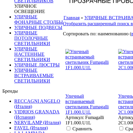
СВЕТИЛЬНИКОВ
УЛИЧНОЕ
ОСВЕЩЕНИЕ
УЛИЧНЫЕ
Главная
»
УЛИЧНЫЕ ВСТРАИВ
ФОНАРНЫЕ СТОЛБЫ
Отобразить расширенный поиск в
УЛИЧНЫЕ ПОДВЕСЫ
УЛИЧНЫЕ
Сортировать по: наименованию (
ПОТОЛОЧНЫЕ
СВЕТИЛЬНИКИ
УЛИЧНЫЕ
НАСТЕННЫЕ
СВЕТИЛЬНИКИ
УЛИЧНЫЕ ЛЮСТРЫ
УЛИЧНЫЕ
ВСТРАИВАЕМЫЕ
СВЕТИЛЬНИКИ
Бренды
Уличный
Уличн
RECCAGNI ANGELO
встраиваемый
встраи
(Италия)
светильник Fumagalli
светил
VIDRIOS GRANADA
1F1.000.U1L
2C1.00
(Испания)
Артикул: Fumagalli
Артику
NERVILAMP (Италия)
1F1.000.U1L
2C1.00
FAVEL (Италия)
Сравнить
Сра