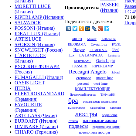
(Италия)
Наст
PASSERI
MORETTI LUCE
Passer
Производитель:
(Италия)
(Италия)
LG 4
RIPERLAMP (Испания)
71 10
Поделиться с друзьями:
SALVADOR
Подр
POSSONI (Италия)
IDEAL LUX (Италия)
ARTISLUCE
Artbronze
ARDITI
Abrasax
SFORZIN (Италия)
Crystal Lux
BEJORAMA
FAVEL
SNOWLIGHT (Россия)
Ideal
Hanyue
ILUMED S.L.
L`ARTE LUCE
Lux
LA LAMPADA
Lustrarte
Oasis Light
(Италия)
NERVILAMP
РУССКИЕ ФОНАРИ
PASSERI
RIPERLAMP
Reccagni Angelo
(Россия)
Salcavi
FUMAGALLI (Италия)
cremasco
moretti luce
OASIS LIGHT
possoni
vetri lamp
ITERIA
КОМПЛЕКТУЮЩИЕ
ELEKTROSTANDARD
Прозрачный провод
ТИФФАНИ
(Германия)
бра
встраиваемые светильники
FAVOURITE
выключатели
канделябры
каталоги
(Германия)
люстры
муранское
ARTGLASS (Чехия)
настольные лампы
EUROART (Италия)
стекло
подвесы
DIVINARE (Италия)
подсветки для картин
CHIARO (Германия)
потолочные люстры