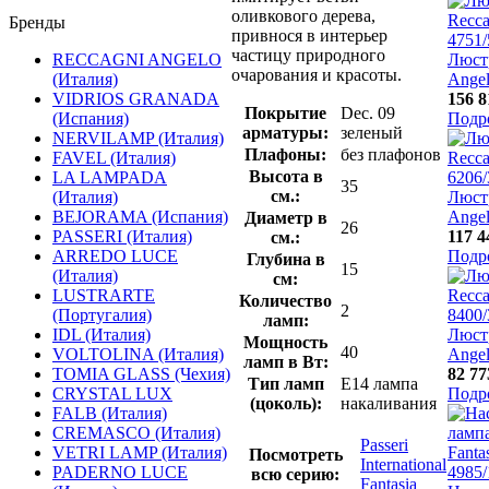
оливкового дерева,
Бренды
привнося в интерьер
частицу природного
RECCAGNI ANGELO
Люст
очарования и красоты.
(Италия)
Angel
VIDRIOS GRANADA
156 8
Покрытие
Dec. 09
(Испания)
Подр
арматуры:
зеленый
NERVILAMP (Италия)
Плафоны:
без плафонов
FAVEL (Италия)
Высота в
LA LAMPADA
35
см.:
(Италия)
Люст
BEJORAMA (Испания)
Angel
Диаметр в
26
PASSERI (Италия)
117 4
см.:
ARREDO LUCE
Подр
Глубина в
15
(Италия)
см:
LUSTRARTE
Количество
2
(Португалия)
ламп:
IDL (Италия)
Люст
Мощность
40
VOLTOLINA (Италия)
Angel
ламп в Вт:
TOMIA GLASS (Чехия)
82 77
Тип ламп
E14 лампа
CRYSTAL LUX
Подр
(цоколь):
накаливания
FALB (Италия)
CREMASCO (Италия)
Passeri
VETRI LAMP (Италия)
Посмотреть
International
PADERNO LUCE
всю серию:
Fantasia