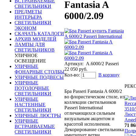
ВСТРАИВАЕМЫЕ
Fantasia A
СВЕТИЛЬНИКИ
ПРЕДМЕТЫ
6000/2.09
ИНТЕРЬЕРА
СВЕТИЛЬНИКИ
ЭКОНОМ
СКАЧАТЬ КАТАЛОГИ
АРХИВ МОДЕЛЕЙ
ЛАМПЫ ДЛЯ
СВЕТИЛЬНИКОВ
УЛИЧНОЕ
ОСВЕЩЕНИЕ
Артикул:
A.6000/2 Passeri
УЛИЧНЫЕ
22 050 руб.
ФОНАРНЫЕ СТОЛБЫ
Кол-во:
В корзину
УЛИЧНЫЕ ПОДВЕСЫ
УЛИЧНЫЕ
РЕК
ПОТОЛОЧНЫЕ
Бра Passeri Fantasia A 6000/2
СВЕТИЛЬНИКИ
во флористическом стиле, из
УЛИЧНЫЕ
коллекции светильников
НАСТЕННЫЕ
Passeri International
СВЕТИЛЬНИКИ
отличающихся сильным
Люст
УЛИЧНЫЕ ЛЮСТРЫ
визуальным акцентом и
Angel
УЛИЧНЫЕ
красотой исполнения.
71 86
ВСТРАИВАЕМЫЕ
Декорирование светильника
Подр
СВЕТИЛЬНИКИ
имитирует ветви