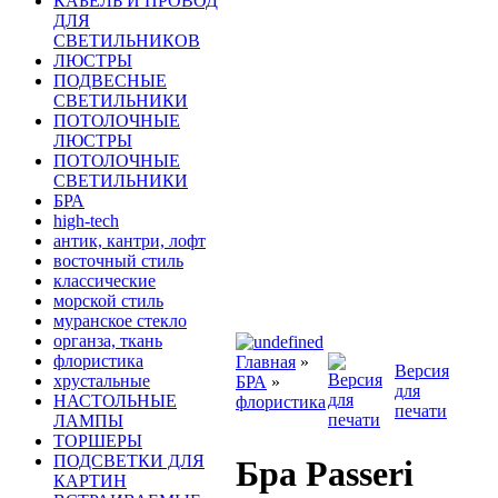
КАБЕЛЬ И ПРОВОД
ДЛЯ
СВЕТИЛЬНИКОВ
ЛЮСТРЫ
ПОДВЕСНЫЕ
СВЕТИЛЬНИКИ
ПОТОЛОЧНЫЕ
ЛЮСТРЫ
ПОТОЛОЧНЫЕ
СВЕТИЛЬНИКИ
БРА
high-tech
антик, кантри, лофт
восточный стиль
классические
морской стиль
муранское стекло
органза, ткань
флористика
Главная
»
Версия
хрустальные
БРА
»
для
НАСТОЛЬНЫЕ
флористика
печати
ЛАМПЫ
ТОРШЕРЫ
ПОДСВЕТКИ ДЛЯ
Бра Passeri
КАРТИН