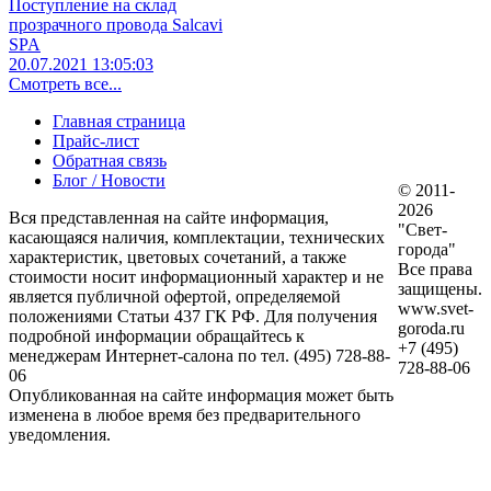
Поступление на склад
прозрачного провода Salcavi
SPA
20.07.2021 13:05:03
Смотреть все...
Главная страница
Прайс-лист
Обратная связь
Блог / Новости
© 2011-
2026
Вся представленная на сайте информация,
"Свет-
касающаяся наличия, комплектации, технических
города"
характеристик, цветовых сочетаний, а также
Все права
стоимости носит информационный характер и не
защищены.
является публичной офертой, определяемой
www.svet-
положениями Статьи 437 ГК РФ. Для получения
goroda.ru
подробной информации обращайтесь к
+7 (495)
менеджерам Интернет-салона по тел. (495) 728-88-
728-88-06
06
Опубликованная на сайте информация может быть
изменена в любое время без предварительного
уведомления.