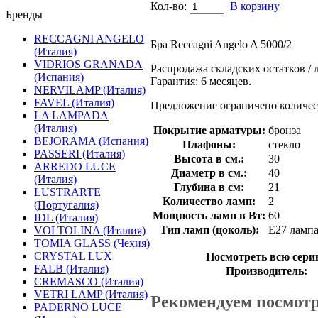
Кол-во:
В корзину
Бренды
RECCAGNI ANGELO
Бра Reccagni Angelo A 5000/2
(Италия)
VIDRIOS GRANADA
Распродажа складских остатков / 
(Испания)
Гарантия: 6 месяцев.
NERVILAMP (Италия)
FAVEL (Италия)
Предложение ограничено количес
LA LAMPADA
(Италия)
Покрытие арматуры:
бронза
BEJORAMA (Испания)
Плафоны:
стекло
PASSERI (Италия)
Высота в см.:
30
ARREDO LUCE
Диаметр в см.:
40
(Италия)
Глубина в см:
21
LUSTRARTE
Количество ламп:
2
(Португалия)
Мощность ламп в Вт:
60
IDL (Италия)
Тип ламп (цоколь):
E27 лампа
VOLTOLINA (Италия)
TOMIA GLASS (Чехия)
CRYSTAL LUX
Посмотреть всю сери
FALB (Италия)
Производитель:
CREMASCO (Италия)
VETRI LAMP (Италия)
Рекомендуем посмот
PADERNO LUCE