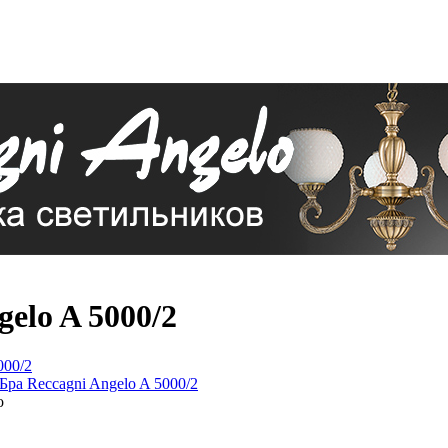
elo A 5000/2
o