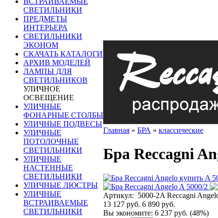
ВСТРАИВАЕМЫЕ
СВЕТИЛЬНИКИ
ПРЕДМЕТЫ
ИНТЕРЬЕРА
СВЕТИЛЬНИКИ
ЭКОНОМ
СКАЧАТЬ КАТАЛОГИ
АРХИВ МОДЕЛЕЙ
ЛАМПЫ ДЛЯ
СВЕТИЛЬНИКОВ
УЛИЧНОЕ
ОСВЕЩЕНИЕ
УЛИЧНЫЕ
ФОНАРНЫЕ СТОЛБЫ
УЛИЧНЫЕ ПОДВЕСЫ
Главная
»
БРА
»
классические
УЛИЧНЫЕ
ПОТОЛОЧНЫЕ
Бра Reccagni Ang
СВЕТИЛЬНИКИ
УЛИЧНЫЕ
НАСТЕННЫЕ
СВЕТИЛЬНИКИ
УЛИЧНЫЕ ЛЮСТРЫ
УЛИЧНЫЕ
Артикул:
5000-2A Reccagni Angel
ВСТРАИВАЕМЫЕ
13 127 руб.
6 890 руб.
СВЕТИЛЬНИКИ
Вы экономите:
6 237 руб. (48%)