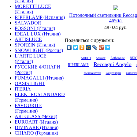
(Италия)
MORETTI LUCE
(Италия)
Потолочный светильник Reccag
RIPERLAMP (Испания)
4650/2
SALVADOR
48 024 руб.
POSSONI (Италия)
IDEAL LUX (Италия)
ARTISLUCE
Поделиться с друзьями:
SFORZIN (Италия)
SNOWLIGHT (Россия)
L`ARTE LUCE
Artbronze
ARDITI
Abrasax
BEJ
(Италия)
Reccagni Angelo
RIPERLAMP
РУССКИЕ ФОНАРИ
(Россия)
выключатели
канделябры
каталоги
FUMAGALLI (Италия)
OASIS LIGHT
ITERIA
ELEKTROSTANDARD
(Германия)
FAVOURITE
(Германия)
ARTGLASS (Чехия)
EUROART (Италия)
DIVINARE (Италия)
CHIARO (Германия)