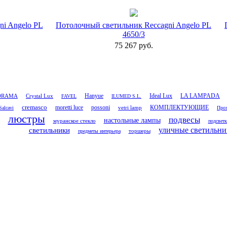
ni Angelo PL
Потолочный светильник Reccagni Angelo PL
4650/3
75 267 руб.
Ideal Lux
LA LAMPADA
Crystal Lux
Hanyue
ORAMA
FAVEL
ILUMED S.L.
cremasco
moretti luce
possoni
vetri lamp
КОМПЛЕКТУЮЩИЕ
Salcavi
Проз
люстры
подвесы
настольные лампы
муранское стекло
подсветк
светильники
уличные светильни
торшеры
предметы интерьера