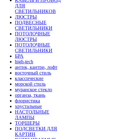
КАБЕЛЬ И ПРОВОД
ДЛЯ
СВЕТИЛЬНИКОВ
ЛЮСТРЫ
ПОДВЕСНЫЕ
СВЕТИЛЬНИКИ
ПОТОЛОЧНЫЕ
ЛЮСТРЫ
ПОТОЛОЧНЫЕ
СВЕТИЛЬНИКИ
БРА
high-tech
антик, кантри, лофт
восточный стиль
классические
морской стиль
муранское стекло
органза, ткань
флористика
хрустальные
НАСТОЛЬНЫЕ
ЛАМПЫ
ТОРШЕРЫ
ПОДСВЕТКИ ДЛЯ
КАРТИН