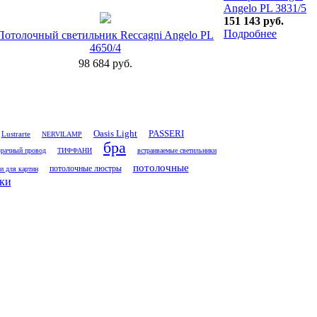
Angelo PL 3831/5
151 143 руб.
Подробнее
Потолочный светильник Reccagni Angelo PL
4650/4
98 684 руб.
Oasis Light
PASSERI
Lustrarte
NERVILAMP
бра
рачный провод
ТИФФАНИ
встраиваемые светильники
потолочные
потолочные люстры
и для картин
ки