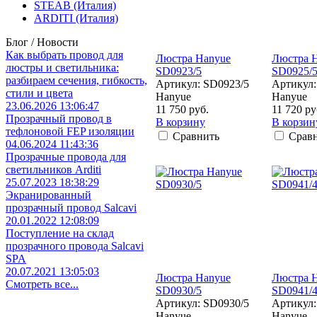
STEAB (Италия)
ARDITI (Италия)
Блог / Новости
Как выбрать провод для
Люстра Hanyue
Люстра 
люстры и светильника:
SD0923/5
SD0925/
разбираем сечения, гибкость,
Артикул: SD0923/5
Артикул:
стили и цвета
Hanyue
Hanyue
23.06.2026 13:06:47
11 750 руб.
11 720 ру
Прозрачный провод в
В корзину
В корзин
тефлоновой FEP изоляции
Сравнить
Срав
04.06.2024 11:43:36
Прозрачные провода для
светильников Arditi
25.07.2023 18:38:29
Экранированный
прозрачный провод Salcavi
20.01.2022 12:08:09
Поступление на склад
прозрачного провода Salcavi
SPA
20.07.2021 13:05:03
Люстра Hanyue
Люстра 
Смотреть все...
SD0930/5
SD0941/
Артикул: SD0930/5
Артикул:
Hanyue
Hanyue