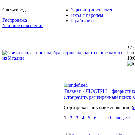
Свет-города
Зарегистрироваться
Вход с паролем
Распродажа
Прайс-лист
Уличное освещение
+7 
Пон
18:
Главная
»
ЛЮСТРЫ
»
флористик
Отобразить расширенный поиск в
Сортировать по: наименованию (
1
2
3
4
5
6
...
9
след >>