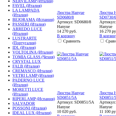
NERVILAMP (Италия)
FAVEL (Италия)
LA LAMPADA
Люстра Hanyue
Люстра 
(Италия)
SD0680/8
SD0730/
BEJORAMA (Испания)
Артикул: SD0680/8
Артикул:
PASSERI (Италия)
Hanyue
Hanyue
ARREDO LUCE
14 270 руб.
16 270 ру
(Италия)
В корзину
В корзин
LUSTRARTE
Сравнить
Срав
(Португалия)
IDL (Италия)
VOLTOLINA (Италия)
TOMIA GLASS (Чехия)
CRYSTAL LUX
FALB (Италия)
CREMASCO (Италия)
VETRI LAMP (Италия)
PADERNO LUCE
(Италия)
MORETTI LUCE
Люстра Hanyue
Люстра 
(Италия)
SD0851/5A
SD0851/
RIPERLAMP (Испания)
Артикул: SD0851/5A
Артикул:
SALVADOR
Hanyue
Hanyue
POSSONI (Италия)
10 020 руб.
11 100 ру
IDEAL LUX (Италия)