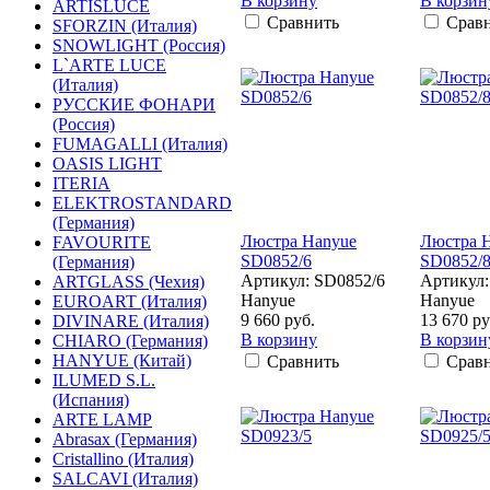
В корзину
В корзин
ARTISLUCE
Сравнить
Срав
SFORZIN (Италия)
SNOWLIGHT (Россия)
L`ARTE LUCE
(Италия)
РУССКИЕ ФОНАРИ
(Россия)
FUMAGALLI (Италия)
OASIS LIGHT
ITERIA
ELEKTROSTANDARD
(Германия)
Люстра Hanyue
Люстра 
FAVOURITE
SD0852/6
SD0852/
(Германия)
Артикул: SD0852/6
Артикул:
ARTGLASS (Чехия)
Hanyue
Hanyue
EUROART (Италия)
9 660 руб.
13 670 ру
DIVINARE (Италия)
В корзину
В корзин
CHIARO (Германия)
HANYUE (Китай)
Сравнить
Срав
ILUMED S.L.
(Испания)
ARTE LAMP
Abrasax (Германия)
Cristallino (Италия)
SALCAVI (Италия)