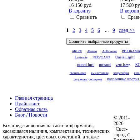
16 150 руб.
17 560 ру
В корзину
В корзин
Сравнить
Срав
1
2
3
4
5
6
...
9
след >>
Artbronze
ARDITI
Abrasax
BEJORAM
Oasis Light
Lustrarte
NERVILAMP
moretti luce
possoni
vetri lamp
К
светильники
выключатели
канделябры
ката
потолочные люстры
подсветки для картин
Главная страница
Прайс-лист
Обратная связь
Блог / Новости
© 2011-
2026
Вся представленная на сайте информация,
"Свет-
касающаяся наличия, комплектации, технических
города"
характеристик, цветовых сочетаний, а также