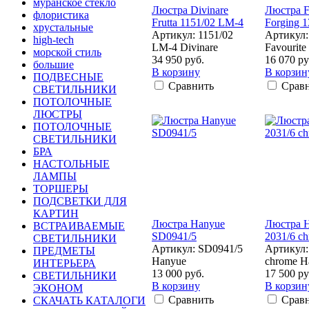
муранское стекло
Люстра Divinare
Люстра F
флористика
Frutta 1151/02 LM-4
Forging 
хрустальные
Артикул: 1151/02
Артикул:
high-tech
LM-4 Divinare
Favourite
морской стиль
34 950 руб.
16 070 ру
большие
В корзину
В корзин
ПОДВЕСНЫЕ
Сравнить
Срав
СВЕТИЛЬНИКИ
ПОТОЛОЧНЫЕ
ЛЮСТРЫ
ПОТОЛОЧНЫЕ
СВЕТИЛЬНИКИ
БРА
НАСТОЛЬНЫЕ
ЛАМПЫ
ТОРШЕРЫ
ПОДСВЕТКИ ДЛЯ
КАРТИН
Люстра Hanyue
Люстра 
ВСТРАИВАЕМЫЕ
SD0941/5
2031/6 c
СВЕТИЛЬНИКИ
Артикул: SD0941/5
Артикул:
ПРЕДМЕТЫ
Hanyue
chrome H
ИНТЕРЬЕРА
13 000 руб.
17 500 ру
СВЕТИЛЬНИКИ
В корзину
В корзин
ЭКОНОМ
Сравнить
Срав
СКАЧАТЬ КАТАЛОГИ