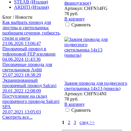
STEAB (Италия)
французское)
ARDITI (Италия)
Артикул: CHFN14FG
78 руб.
Блог / Новости
В корзину
Как выбрать провод для
Сравнить
люстры и светильника:
разбираем сечения, гибкость,
стили и цвета
23.06.2026 13:06:47
Прозрачный провод в
тефлоновой FEP изоляции
04.06.2024 11:43:36
Прозрачные провода для
светильников Arditi
25.07.2023 18:38:29
Экранированный
Зажим провода для подвесного
прозрачный провод Salcavi
светильника 14x13 (никель)
20.01.2022 12:08:09
Артикул: CHFN14NI
Поступление на склад
78 руб.
прозрачного провода Salcavi
В корзину
SPA
Сравнить
20.07.2021 13:05:03
Смотреть все...
1
2
3
след >>