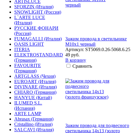
ARTISLUCE
SFORZIN (Италия)
SNOWLIGHT (Россия)
L`ARTE LUCE
(Италия)
РУССКИЕ ФОНАРИ
(Россия)
FUMAGALLI (Италия)
Зажим провода в светильнике
OASIS LIGHT
M10x1 черный
ITERIA
Артикул: ST5069.0.26-5068.6.25
ELEKTROSTANDARD
49 руб.
(Германия)
В корзину
FAVOURITE
Сравнить
(Германия)
ARTGLASS (Чехия)
EUROART (Италия)
DIVINARE (Италия)
CHIARO (Германия)
HANYUE (Китай)
ILUMED S.L.
(Испания)
ARTE LAMP
Abrasax (Германия)
Cristallino (Италия)
Зажим провода для подвесного
SALCAVI (Италия)
светильника 14x13 (золото