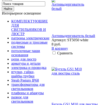
Интерьерное освещение
КОМПЛЕКТУЮЩИЕ
ДЛЯ
СВЕТИЛЬНИКОВ И
ЛЮСТР
Антивыдергиватель белый
патроны электрические
Артикул: ST5050 white
подвесные и тросовые
8 руб.
системы
В корзину
потолочные чаши
Сравнить
основания
цепи для люстр
арматура и детали
электрика и проводка
втулки, гайки,
шайбы,трубки
Steab Paguro IP68
трансформаторы для
светильников
плафоны и абажуры
разное для
светильников
Бугель GS1 M10 для люстры