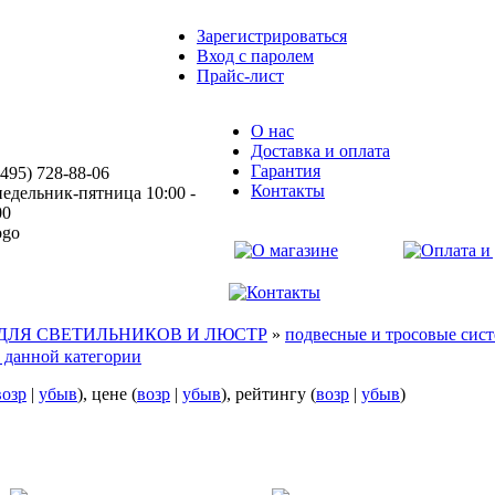
Зарегистрироваться
Вход с паролем
Прайс-лист
О нас
Доставка и оплата
Гарантия
(495) 728-88-06
Контакты
едельник-пятница 10:00 -
00
ЛЯ СВЕТИЛЬНИКОВ И ЛЮСТР
»
подвесные и тросовые сис
 данной категории
возр
|
убыв
), цене (
возр
|
убыв
), рейтингу (
возр
|
убыв
)